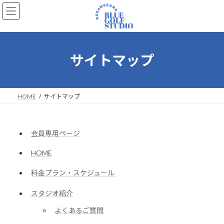
コ
ナ
ン
ビ
テ
ゲ
ン
ー
ツ
シ
へ
ョ
サイトマップ
ス
ン
キ
に
ッ
移
プ
動
HOME
サイトマップ
会員専用ページ
HOME
料金プラン・スケジュール
スタジオ紹介
よくあるご質問