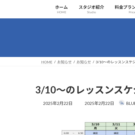
コ
ナ
ホーム
スタジオ紹介
料金プラ
ン
ビ
HOME
Studio
Pri
テ
ゲ
ン
ー
ツ
シ
へ
ョ
ス
ン
キ
に
ッ
移
HOME
お知らせ
お知らせ
3/10～のレッスンスケ
プ
動
3/10～のレッスンス
最
2025年2月22日
2025年2月22日
BLU
終
更
新
日
時